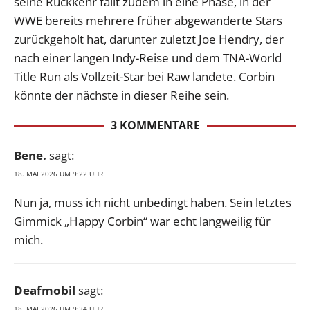
seine Rückkehr fällt zudem in eine Phase, in der
WWE bereits mehrere früher abgewanderte Stars
zurückgeholt hat, darunter zuletzt Joe Hendry, der
nach einer langen Indy-Reise und dem TNA-World
Title Run als Vollzeit-Star bei Raw landete. Corbin
könnte der nächste in dieser Reihe sein.
3 KOMMENTARE
Bene.
sagt:
18. MAI 2026 UM 9:22 UHR
Nun ja, muss ich nicht unbedingt haben. Sein letztes
Gimmick „Happy Corbin“ war echt langweilig für
mich.
Deafmobil
sagt:
18. MAI 2026 UM 9:34 UHR