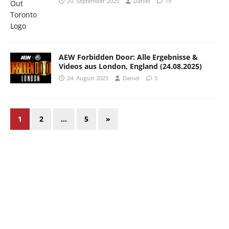
20. September 2025
Daniel
19
AEW Forbidden Door: Alle Ergebnisse &
Videos aus London, England (24.08.2025)
24. August 2025
Daniel
5
1
2
…
5
»