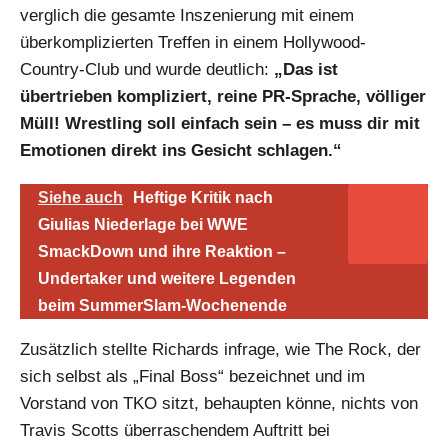
verglich die gesamte Inszenierung mit einem
überkomplizierten Treffen in einem Hollywood-
Country-Club und wurde deutlich:
„Das ist
übertrieben kompliziert, reine PR-Sprache, völliger
Müll! Wrestling soll einfach sein – es muss dir mit
Emotionen direkt ins Gesicht schlagen.“
Siehe auch
Heftige Kritik nach
Giulias Niederlage bei WWE
SmackDown und ihre Reaktion –
Undertaker und weitere Legenden
beim SummerSlam-Wochenende
Zusätzlich stellte Richards infrage, wie The Rock, der
sich selbst als „Final Boss“ bezeichnet und im
Vorstand von TKO sitzt, behaupten könne, nichts von
Travis Scotts überraschendem Auftritt bei