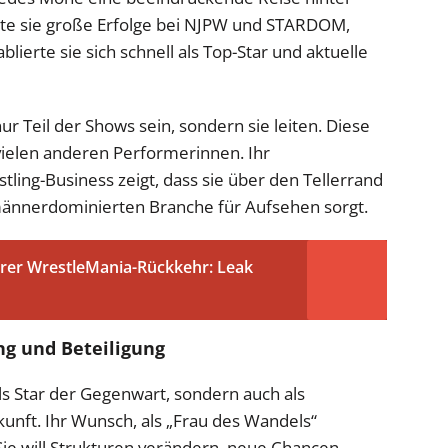
rte sie große Erfolge bei NJPW und STARDOM,
blierte sie sich schnell als Top-Star und aktuelle
ur Teil der Shows sein, sondern sie leiten. Diese
ielen anderen Performerinnen. Ihr
ling-Business zeigt, dass sie über den Tellerrand
r männerdominierten Branche für Aufsehen sorgt.
ihrer WrestleMania-Rückkehr: Leak
ng und Beteiligung
ls Star der Gegenwart, sondern auch als
kunft. Ihr Wunsch, als „Frau des Wandels“
: Sie will Strukturen verändern, neue Chancen