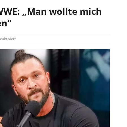
 WWE: „Man wollte mich
en“
aktiviert