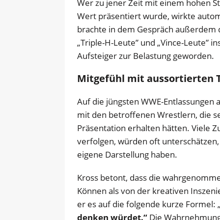
Wer zu jener Zeit mit einem hohen S
Wert präsentiert wurde, wirkte autom
brachte in dem Gespräch außerdem d
„Triple-H-Leute” und „Vince-Leute” ins 
Aufsteiger zur Belastung geworden.
Mitgefühl mit aussortierten 
Auf die jüngsten WWE-Entlassungen a
mit den betroffenen Wrestlern, die s
Präsentation erhalten hätten. Viele Z
verfolgen, würden oft unterschätzen, 
eigene Darstellung haben.
Kross betont, dass die wahrgenommen
Können als von der kreativen Inszen
er es auf die folgende kurze Formel: 
denken würdet.“
Die Wahrnehmung d