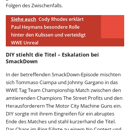
Folgen des Zwischenfalls.
Siehe auch
Cody Rhodes erklärt
Paul Heymans besondere Rolle
hinter den Kulissen und verteidigt
WWE Unreal
DIY stiehlt die Titel – Eskalation bei
SmackDown
In der betreffenden SmackDown-Episode mischten
sich Tommaso Ciampa und Johnny Gargano in das
WWE Tag Team Championship Match zwischen den
amtierenden Champions The Street Profits und den
Herausforderern The Motor City Machine Guns ein.
DIY sorgte mit ihrem Eingreifen für ein abruptes
Ende des Matches und stahl kurzerhand die Titel.
Das Chaos im Ring führte zu einem No Contest und