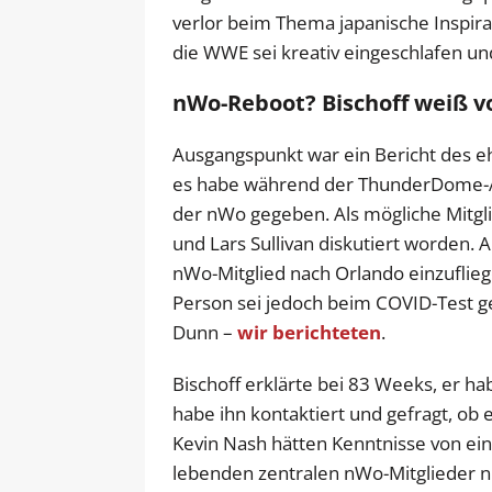
verlor beim Thema japanische Inspira
die WWE sei kreativ eingeschlafen u
nWo-Reboot? Bischoff weiß v
Ausgangspunkt war ein Bericht des e
es habe während der ThunderDome-Är
der nWo gegeben. Als mögliche Mitg
und Lars Sullivan diskutiert worden.
nWo-Mitglied nach Orlando einzuflie
Person sei jedoch beim COVID-Test ge
Dunn –
wir berichteten
.
Bischoff erklärte bei 83 Weeks, er h
habe ihn kontaktiert und gefragt, o
Kevin Nash hätten Kenntnisse von ein
lebenden zentralen nWo-Mitglieder n