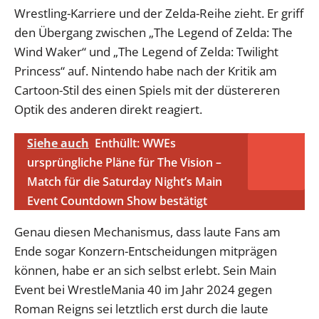
Wrestling-Karriere und der Zelda-Reihe zieht. Er griff
den Übergang zwischen „The Legend of Zelda: The
Wind Waker“ und „The Legend of Zelda: Twilight
Princess“ auf. Nintendo habe nach der Kritik am
Cartoon-Stil des einen Spiels mit der düstereren
Optik des anderen direkt reagiert.
Siehe auch
Enthüllt: WWEs
ursprüngliche Pläne für The Vision –
Match für die Saturday Night’s Main
Event Countdown Show bestätigt
Genau diesen Mechanismus, dass laute Fans am
Ende sogar Konzern-Entscheidungen mitprägen
können, habe er an sich selbst erlebt. Sein Main
Event bei WrestleMania 40 im Jahr 2024 gegen
Roman Reigns sei letztlich erst durch die laute