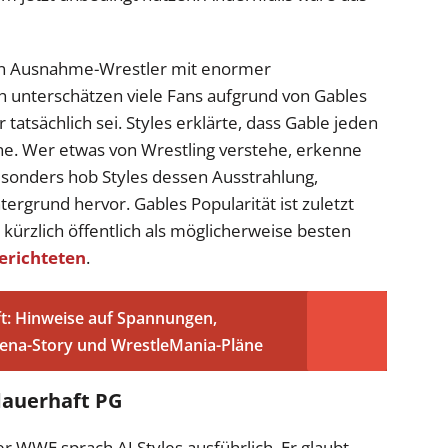
men Ausnahme-Wrestler mit enormer
h unterschätzen viele Fans aufgrund von Gables
 tatsächlich sei. Styles erklärte, dass Gable jeden
e. Wer etwas von Wrestling verstehe, erkenne
 Besonders hob Styles dessen Ausstrahlung,
ergrund hervor. Gables Popularität ist zuletzt
 kürzlich öffentlich als möglicherweise besten
erichteten
.
: Hinweise auf Spannungen,
Cena-Story und WrestleMania-Pläne
dauerhaft PG
r WWE sprach AJ Styles ausführlich. Er glaubt