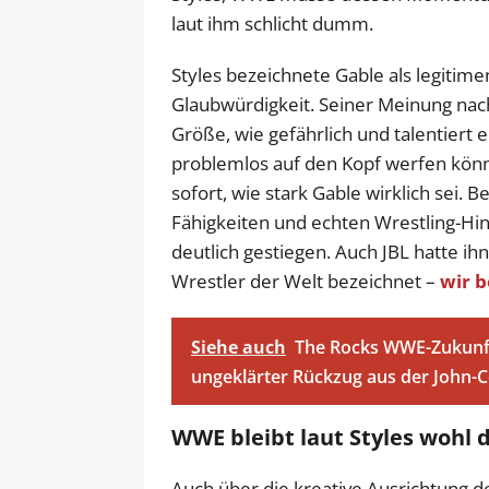
laut ihm schlicht dumm.
Styles bezeichnete Gable als legiti
Glaubwürdigkeit. Seiner Meinung nac
Größe, wie gefährlich und talentiert er
problemlos auf den Kopf werfen könn
sofort, wie stark Gable wirklich sei.
Fähigkeiten und echten Wrestling-Hint
deutlich gestiegen. Auch JBL hatte ihn
Wrestler der Welt bezeichnet –
wir b
Siehe auch
The Rocks WWE-Zukunft
ungeklärter Rückzug aus der John-
WWE bleibt laut Styles wohl 
Auch über die kreative Ausrichtung de