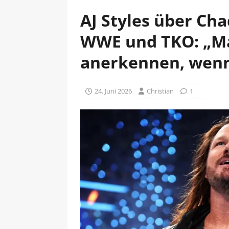
AJ Styles über Ch
WWE und TKO: „M
anerkennen, wenn
24. Juni 2026
Christian
1