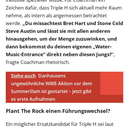
Zeichen dafür, dass Triple H sich aktuell mehr Raum
nehme, als intern als angemessen betrachtet
werde.
„Du missachtest Bret Hart und Stone Cold
Steve Austin und lässt sie mit allen anderen
hinausgehen, um der Menge zuzuwinken, und
dann bekommst du deinen eigenen „Water-
Music-Entrance“ direkt neben diesen Jungs?
“,
fragte Coachman rhetorisch.
Siehe auch
Danhausens
ungewöhnliche WWE-Aktion vor dem
SummerSlam ist gestartet – jetzt gibt
es erste Aufnahmen
Plant The Rock einen Führungswechsel?
Ein möglicher Ersatzkandidat für Triple H sei laut