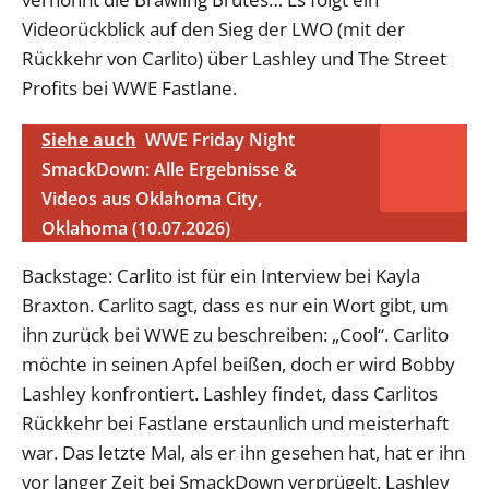
Videorückblick auf den Sieg der LWO (mit der
Rückkehr von Carlito) über Lashley und The Street
Profits bei WWE Fastlane.
Siehe auch
WWE Friday Night
SmackDown: Alle Ergebnisse &
Videos aus Oklahoma City,
Oklahoma (10.07.2026)
Backstage: Carlito ist für ein Interview bei Kayla
Braxton. Carlito sagt, dass es nur ein Wort gibt, um
ihn zurück bei WWE zu beschreiben: „Cool“. Carlito
möchte in seinen Apfel beißen, doch er wird Bobby
Lashley konfrontiert. Lashley findet, dass Carlitos
Rückkehr bei Fastlane erstaunlich und meisterhaft
war. Das letzte Mal, als er ihn gesehen hat, hat er ihn
vor langer Zeit bei SmackDown verprügelt. Lashley