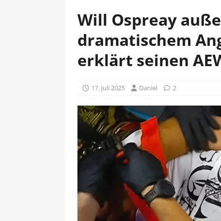
Will Ospreay auße
dramatischem Ang
erklärt seinen A
17. Juli 2025
Daniel
2