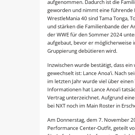
aufgenommen. Dadurch ist die Famili
geworden und nimmt eine führende Ro
WrestleMania 40 sind Tama Tonga, Tong
und stärken die Familienbande der An
der WWE für den Sommer 2024 unters
aufgebaut, bevor er möglicherweise i
Gruppierung debütieren wird.
Inzwischen wurde bestätigt, dass ein
gewechselt ist: Lance Anoa’i. Nach s
im letzten Jahr wurde viel über eine
Informationen hat Lance Anoa’i tats
Vertrag unterzeichnet. Aufgrund eine
bei NXT noch im Main Roster in Ersch
Am Donnerstag, dem 7. November 202
Performance Center-Outfit, geteilt v