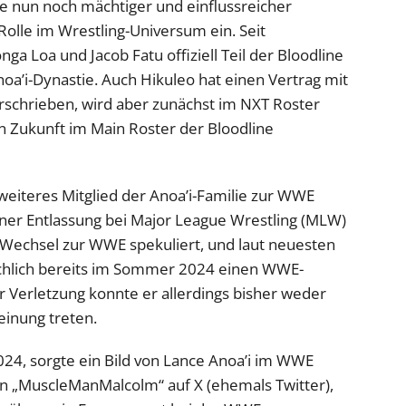
e nun noch mächtiger und einflussreicher
lle im Wrestling-Universum ein. Seit
a Loa und Jacob Fatu offiziell Teil der Bloodline
oa’i-Dynastie. Auch Hikuleo hat einen Vertrag mit
chrieben, wird aber zunächst im NXT Roster
n Zukunft im Main Roster der Bloodline
 weiteres Mitglied der Anoa’i-Familie zur WWE
einer Entlassung bei Major League Wrestling (MLW)
n Wechsel zur WWE spekuliert, und laut neuesten
ächlich bereits im Sommer 2024 einen WWE-
r Verletzung konnte er allerdings bisher weder
einung treten.
4, sorgte ein Bild von Lance Anoa’i im WWE
on „MuscleManMalcolm“ auf X (ehemals Twitter),