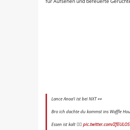
für Aufsehen und befeuerte Gerücht
Lance Anoa’i ist bei NXT 👀
Bro ich dachte du kommst ins Waffle Hou
Essen ist kalt ☝🏽
pic.twitter.com/ZfEULOS