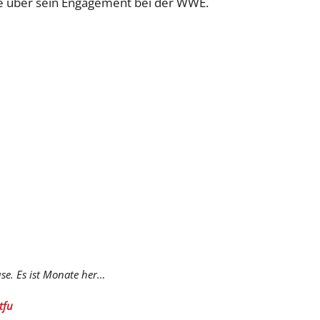
e über sein Engagement bei der WWE.
se. Es ist Monate her…
tfu