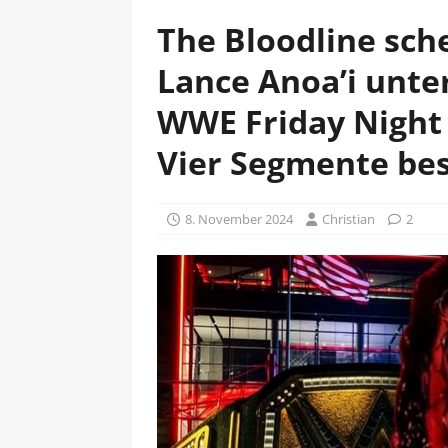
The Bloodline sch
Lance Anoa’i unte
WWE Friday Nigh
Vier Segmente bes
8. November 2024
Christian
2