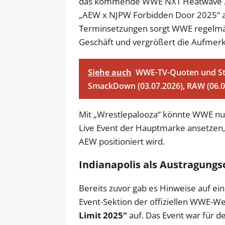
das kommende WWE NXT Heatwave 20
„AEW x NJPW Forbidden Door 2025“ au
Terminsetzungen sorgt WWE regelmäß
Geschäft und vergrößert die Aufmerk
Siehe auch
WWE-TV-Quoten und Str
SmackDown (03.07.2026), RAW (06.07
Mit „Wrestlepalooza“ könnte WWE nu
Live Event der Hauptmarke ansetzen,
AEW positioniert wird.
Indianapolis als Austragungs
Bereits zuvor gab es Hinweise auf ei
Event-Sektion der offiziellen WWE-We
Limit 2025“
auf. Das Event war für de