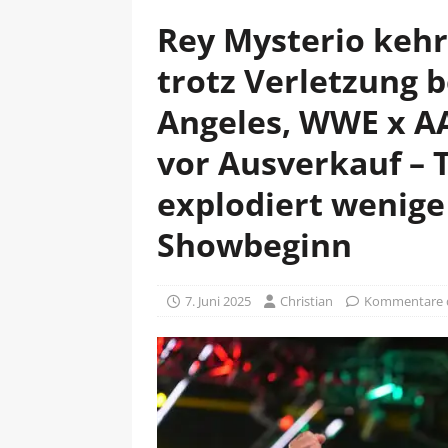
Rey Mysterio kehr
trotz Verletzung b
Angeles, WWE x AA
vor Ausverkauf – 
explodiert wenige
Showbeginn
7. Juni 2025
Christian
Kommentare d