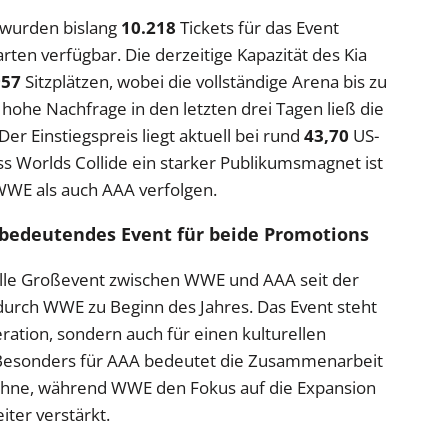
 wurden bislang
10.218
Tickets für das Event
rten verfügbar. Die derzeitige Kapazität des Kia
957
Sitzplätzen, wobei die vollständige Arena bis zu
hohe Nachfrage in den letzten drei Tagen ließ die
er Einstiegspreis liegt aktuell bei rund
43,70
US-
ass Worlds Collide ein starker Publikumsmagnet ist
WWE als auch AAA verfolgen.
bedeutendes Event für beide Promotions
ielle Großevent zwischen WWE und AAA seit der
urch WWE zu Beginn des Jahres. Das Event steht
eration, sondern auch für einen kulturellen
 Besonders für AAA bedeutet die Zusammenarbeit
ühne, während WWE den Fokus auf die Expansion
ter verstärkt.