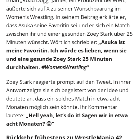
Brian „Road Dogg“ James, ein Produzent bei WWE,
äußerte sich auf X zu seiner Wunschpaarung im
Women’s Wrestling. In seinem Beitrag erklärte er,
dass Asuka seine Favoritin sei und er sich ein Match
zwischen ihr und einer gesunden Zoey Stark über 25
Minuten wünscht. Wörtlich schrieb er:
„Asuka ist
meine Favoritin. Ich würde es lieben, wenn sie
und eine gesunde Zoey Stark 25 Minuten
durchhalten.
#WomensWrestling
“
Zoey Stark reagierte prompt auf den Tweet. In ihrer
Antwort zeigte sie sich begeistert von der Idee und
deutete an, dass ein solches Match in etwa acht
Monaten möglich sein könnte. Ihr Kommentar
lautete:
„Hell yeah, let’s do it! Sagen wir in etwa
acht Monaten? 😜“
Rückkehr frühestens zu WrestleMania 42