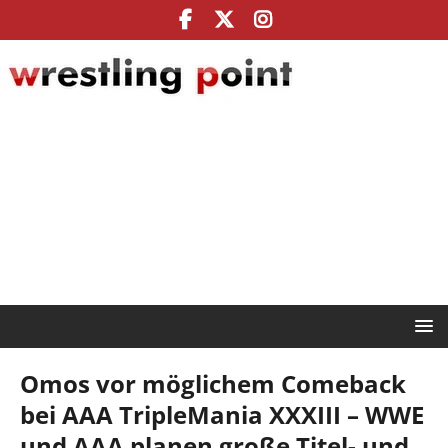
Omos vor möglichem Comeback
bei AAA TripleMania XXXIII – WWE
und AAA planen große Titel- und