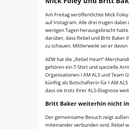
Mick Foley und Britt Ba
Am Freitag veröffentlichte Mick Fole
auf Instagram. Alle drei trugen dabe
wenigen Tagen herausgebracht hatte. 
darüber, dass Rebel und Britt Baker 
zu schauen. Mittlerweile sei er davo
AEW hat die „Rebel Heart“-Merchandis
gehören ein T-Shirt und spezielle A
Organisationen I AM ALS und Team Gl
künftig als Botschafterin für I AM ALS
dass sie trotz ihrer ALS-Diagnose we
Britt Baker weiterhin nicht 
Der gemeinsame Besuch zeigt außerd
miteinander verbunden sind. Rebel w