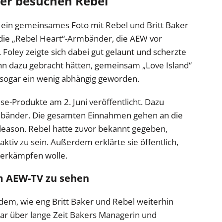
ker besuchen Rebel
y ein gemeinsames Foto mit Rebel und Britt Baker
i die „Rebel Heart“-Armbänder, die AEW vor
Foley zeigte sich dabei gut gelaunt und scherzte
ihn dazu gebracht hätten, gemeinsam „Love Island“
n sogar ein wenig abhängig geworden.
e-Produkte am 2. Juni veröffentlicht. Dazu
rmbänder. Die gesamten Einnahmen gehen an die
eason. Rebel hatte zuvor bekannt gegeben,
 aktiv zu sein. Außerdem erklärte sie öffentlich,
iterkämpfen wolle.
im AEW-TV zu sehen
em, wie eng Britt Baker und Rebel weiterhin
ar über lange Zeit Bakers Managerin und