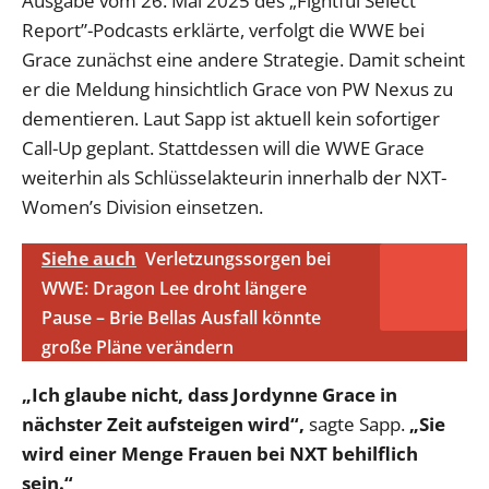
Ausgabe vom 26. Mai 2025 des „Fightful Select
Report”-Podcasts erklärte, verfolgt die WWE bei
Grace zunächst eine andere Strategie. Damit scheint
er die Meldung hinsichtlich Grace von PW Nexus zu
dementieren. Laut Sapp ist aktuell kein sofortiger
Call-Up geplant. Stattdessen will die WWE Grace
weiterhin als Schlüsselakteurin innerhalb der NXT-
Women’s Division einsetzen.
Siehe auch
Verletzungssorgen bei
WWE: Dragon Lee droht längere
Pause – Brie Bellas Ausfall könnte
große Pläne verändern
„Ich glaube nicht, dass Jordynne Grace in
nächster Zeit aufsteigen wird“,
sagte Sapp.
„Sie
wird einer Menge Frauen bei NXT behilflich
sein.“