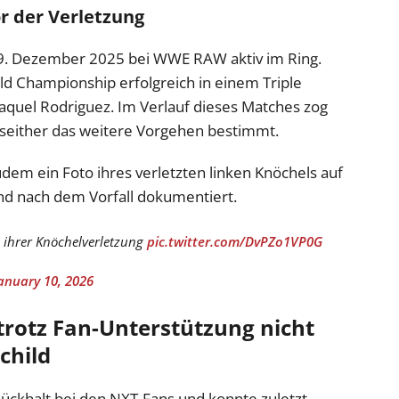
or der Verletzung
29. Dezember 2025 bei WWE RAW aktiv im Ring.
ld Championship erfolgreich in einem Triple
aquel Rodriguez. Im Verlauf dieses Matches zog
e seither das weitere Vorgehen bestimmt.
udem ein Foto ihres verletzten linken Knöchels auf
nd nach dem Vorfall dokumentiert.
o ihrer Knöchelverletzung
pic.twitter.com/DvPZo1VP0G
anuary 10, 2026
trotz Fan-Unterstützung nicht
child
Rückhalt bei den NXT-Fans und konnte zuletzt