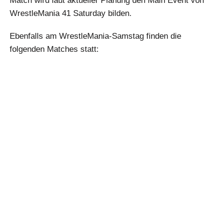
Match wird laut aktueller Planung den Main Event von
WrestleMania 41 Saturday bilden.
Ebenfalls am WrestleMania-Samstag finden die
folgenden Matches statt: