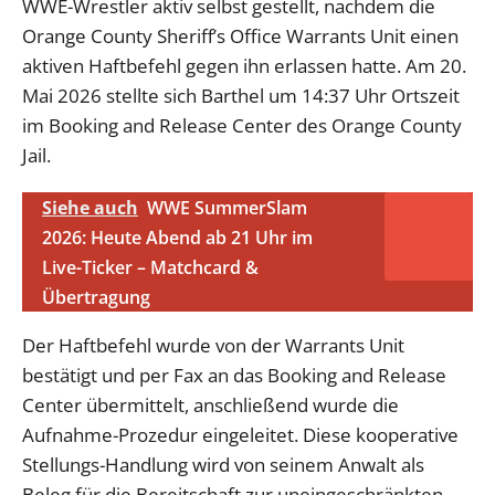
WWE-Wrestler aktiv selbst gestellt, nachdem die
Orange County Sheriff’s Office Warrants Unit einen
aktiven Haftbefehl gegen ihn erlassen hatte. Am 20.
Mai 2026 stellte sich Barthel um 14:37 Uhr Ortszeit
im Booking and Release Center des Orange County
Jail.
Siehe auch
WWE SummerSlam
2026: Heute Abend ab 21 Uhr im
Live-Ticker – Matchcard &
Übertragung
Der Haftbefehl wurde von der Warrants Unit
bestätigt und per Fax an das Booking and Release
Center übermittelt, anschließend wurde die
Aufnahme-Prozedur eingeleitet. Diese kooperative
Stellungs-Handlung wird von seinem Anwalt als
Beleg für die Bereitschaft zur uneingeschränkten