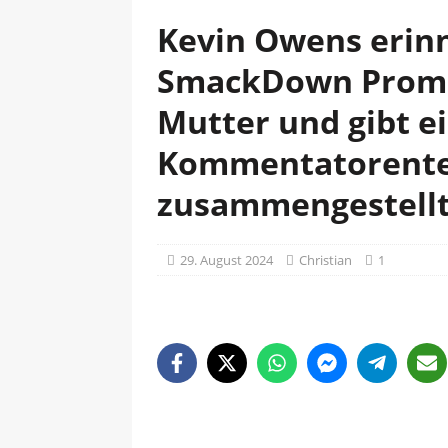
Kevin Owens erinn
SmackDown Promo
Mutter und gibt e
Kommentatorente
zusammengestell
29. August 2024
Christian
1