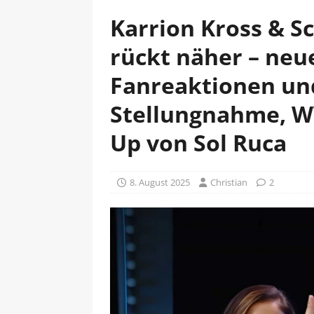
Karrion Kross & S
rückt näher – neu
Fanreaktionen un
Stellungnahme, WW
Up von Sol Ruca
8. August 2025
Christian
2