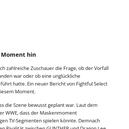
n Moment hin
ich zahlreiche Zuschauer die Frage, ob der Vorfall
anden war oder ob eine unglückliche
hrt hatte. Ein neuer Bericht von Fightful Select
 diesem Moment.
ss die Szene bewusst geplant war. Laut dem
b der WWE, dass der Maskenmoment
tigen TV-Segmenten spielen könnte. Demnach
nden Rivalität zwischen GUNTHER und Dragon Lee