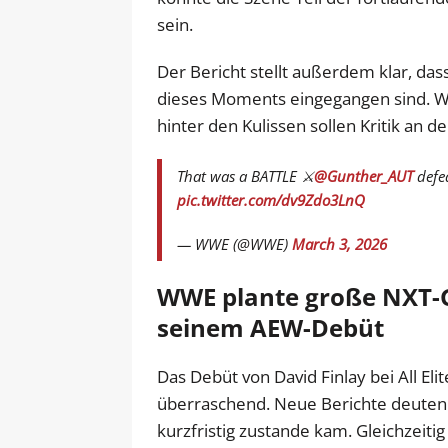
sein.
Der Bericht stellt außerdem klar, da
dieses Moments eingegangen sind. We
hinter den Kulissen sollen Kritik an 
That was a BATTLE ⚔️
@Gunther_AUT
defe
pic.twitter.com/dv9Zdo3LnQ
— WWE (@WWE)
March 3, 2026
WWE plante große NXT-G
seinem AEW-Debüt
Das Debüt von David Finlay bei All El
überraschend. Neue Berichte deuten d
kurzfristig zustande kam. Gleichzeitig