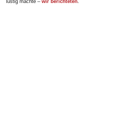
lustig machte –
wir berichteten
.