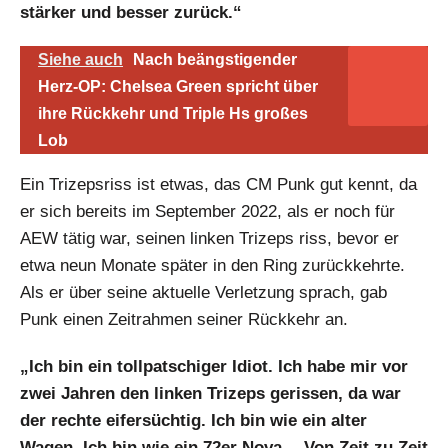
stärker und besser zurück.“
Siehe auch
Nach beängstigender
Herz-OP: Chelsea Green spricht über
ihre Rückkehr und Triple Hs großes
Lob
Ein Trizepsriss ist etwas, das CM Punk gut kennt, da
er sich bereits im September 2022, als er noch für
AEW tätig war, seinen linken Trizeps riss, bevor er
etwa neun Monate später in den Ring zurückkehrte.
Als er über seine aktuelle Verletzung sprach, gab
Punk einen Zeitrahmen seiner Rückkehr an.
„Ich bin ein tollpatschiger Idiot. Ich habe mir vor
zwei Jahren den linken Trizeps gerissen, da war
der rechte eifersüchtig. Ich bin wie ein alter
Wagen. Ich bin wie ein 72er Nova… Von Zeit zu Zeit