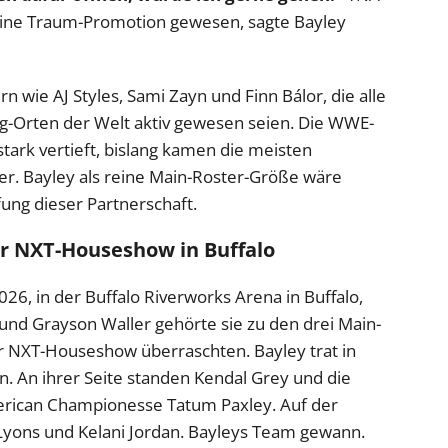
 eine Traum-Promotion gewesen, sagte Bayley
n wie AJ Styles, Sami Zayn und Finn Bálor, die alle
ng-Orten der Welt aktiv gewesen seien. Die WWE-
stark vertieft, bislang kamen die meisten
er. Bayley als reine Main-Roster-Größe wäre
fung dieser Partnerschaft.
er NXT-Houseshow in Buffalo
026, in der Buffalo Riverworks Arena in Buffalo,
nd Grayson Waller gehörte sie zu den drei Main-
er NXT-Houseshow überraschten. Bayley trat in
 An ihrer Seite standen Kendal Grey und die
ican Championesse Tatum Paxley. Auf der
 Lyons und Kelani Jordan. Bayleys Team gewann.