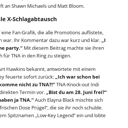
haft an Shawn Michaels und Matt Bloom.
le X-Schlagabtausch
eine Fan-Grafik, die alle Promotions auflistete,
n war. Ihr Kommentar dazu war kurz und klar.
„I
e party.“
Mit diesem Beitrag machte sie ihren
h für TNA in den Ring zu steigen.
Curt Hawkins bekannt, antwortete mit einem
y feuerte sofort zurück:
„Ich war schon bei
h komme nicht zu TNA?!“
TNA-Knock-out Indi
 direkten Termin vor.
„Bist du am 28. Juni frei?“
haben ja TNA.“
Auch Elayna Black mischte sich
rischen Dose Prügel“, die sie ihr noch schulde.
hrem Spitznamen „Low-Key Legend“ ein und lobte