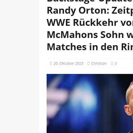
Randy Orton: Zeit
WWE Rückkehr von
McMahons Sohn wü
Matches in den Ri
20. Oktober 2023
Christian
3