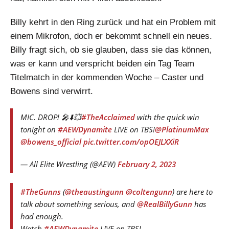
Billy kehrt in den Ring zurück und hat ein Problem mit
einem Mikrofon, doch er bekommt schnell ein neues.
Billy fragt sich, ob sie glauben, dass sie das können,
was er kann und verspricht beiden ein Tag Team
Titelmatch in der kommenden Woche – Caster und
Bowens sind verwirrt.
MIC. DROP! 🎤⬇️💥
#TheAcclaimed
with the quick win
tonight on
#AEWDynamite
LIVE on TBS!
@PlatinumMax
@bowens_official
pic.twitter.com/opOEJLXXiR
— All Elite Wrestling (@AEW)
February 2, 2023
#TheGunns
(
@theaustingunn
@coltengunn
) are here to
talk about something serious, and
@RealBillyGunn
has
had enough.
Watch
#AEWDynamite
LIVE on TBS!