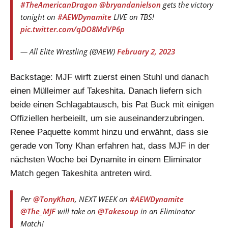
#TheAmericanDragon
@bryandanielson
gets the victory
tonight on
#AEWDynamite
LIVE on TBS!
pic.twitter.com/qDO8MdVP6p
— All Elite Wrestling (@AEW)
February 2, 2023
Backstage: MJF wirft zuerst einen Stuhl und danach
einen Mülleimer auf Takeshita. Danach liefern sich
beide einen Schlagabtausch, bis Pat Buck mit einigen
Offiziellen herbeieilt, um sie auseinanderzubringen.
Renee Paquette kommt hinzu und erwähnt, dass sie
gerade von Tony Khan erfahren hat, dass MJF in der
nächsten Woche bei Dynamite in einem Eliminator
Match gegen Takeshita antreten wird.
Per
@TonyKhan
, NEXT WEEK on
#AEWDynamite
@The_MJF
will take on
@Takesoup
in an Eliminator
Match!