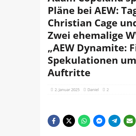
Pläne bei AEW: Ta
Christian Cage un
Zwei ehemalige W
„AEW Dynamite: Fig
Spekulationen um
Auftritte
2. Januar 2025
Daniel
2