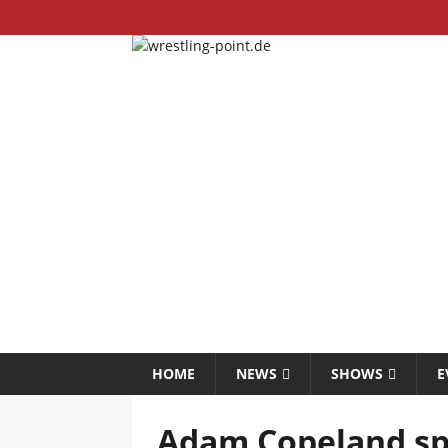
HOME
NEWS
SHOWS
E
Adam Copeland spr