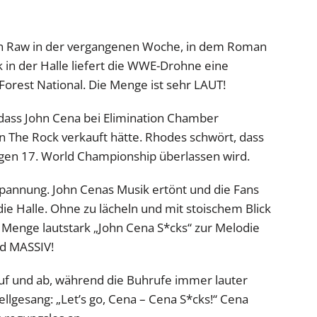
von Raw in der vergangenen Woche, in dem Roman
k in der Halle liefert die WWE-Drohne eine
rest National. Die Menge ist sehr LAUT!
 dass John Cena bei Elimination Chamber
n The Rock verkauft hätte. Rhodes schwört, dass
igen 17. World Championship überlassen wird.
 Spannung. John Cenas Musik ertönt und die Fans
 die Halle. Ohne zu lächeln und mit stoischem Blick
e Menge lautstark „John Cena S*cks“ zur Melodie
nd MASSIV!
auf und ab, während die Buhrufe immer lauter
ellgesang: „Let’s go, Cena – Cena S*cks!“ Cena