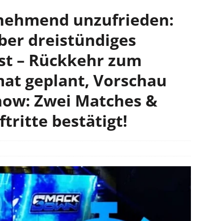
unehmend unzufrieden:
ber dreistündiges
t – Rückkehr zum
at geplant, Vorschau
Show: Zwei Matches &
tritte bestätigt!