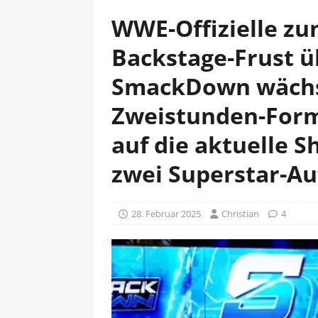
WWE-Offizielle z
Backstage-Frust ü
SmackDown wächs
Zweistunden-Form
auf die aktuelle 
zwei Superstar-Auf
28. Februar 2025
Christian
4