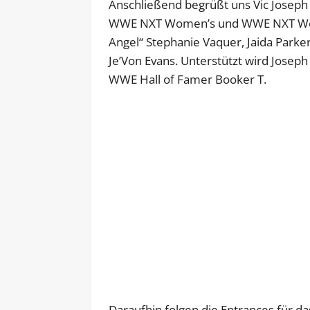
Anschließend begrüßt uns Vic Joseph
WWE NXT Women’s und WWE NXT Wom
Angel“ Stephanie Vaquer, Jaida Parke
Je’Von Evans. Unterstützt wird Jose
WWE Hall of Famer Booker T.
Daraufhin folgen die Entrances für 