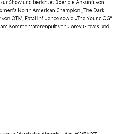
 zur Show und berichtet über die Ankunft von
en’s North American Champion „The Dark
r von OTM, Fatal Influence sowie „The Young OG“
ph am Kommentatorenpult von Corey Graves und
das erste Match des Abends – das WWE NXT