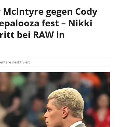
 McIntyre gegen Cody
epalooza fest – Nikki
ritt bei RAW in
tare deaktiviert