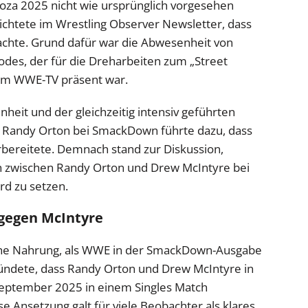
za 2025 nicht wie ursprünglich vorgesehen
ichtete im Wrestling Observer Newsletter, dass
hte. Grund dafür war die Abwesenheit von
s, der für die Dreharbeiten zum „Street
 im WWE-TV präsent war.
eit und der gleichzeitig intensiv geführten
d Randy Orton bei SmackDown führte dazu, dass
rbereitete. Demnach stand zur Diskussion,
ch zwischen Randy Orton und Drew McIntyre bei
rd zu setzen.
gegen McIntyre
iche Nahrung, als WWE in der SmackDown-Ausgabe
kündete, dass Randy Orton und Drew McIntyre in
eptember 2025 in einem Singles Match
 Ansetzung galt für viele Beobachter als klares