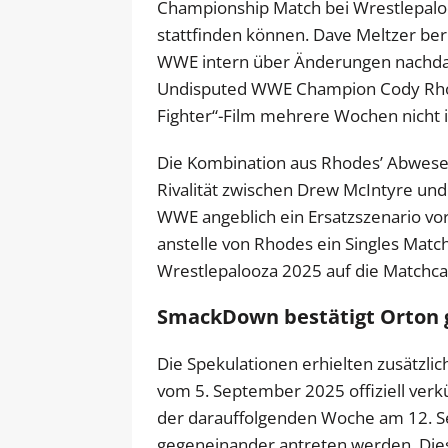
Championship Match bei Wrestlepaloo
stattfinden können. Dave Meltzer ber
WWE intern über Änderungen nachdac
Undisputed WWE Champion Cody Rhode
Fighter“-Film mehrere Wochen nicht
Die Kombination aus Rhodes’ Abwesenh
Rivalität zwischen Drew McIntyre un
WWE angeblich ein Ersatzszenario vo
anstelle von Rhodes ein Singles Mat
Wrestlepalooza 2025 auf die Matchca
SmackDown bestätigt Orton 
Die Spekulationen erhielten zusätzl
vom 5. September 2025 offiziell ver
der darauffolgenden Woche am 12. S
gegeneinander antreten werden. Diese