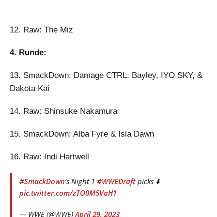
12. Raw: The Miz
4. Runde:
13. SmackDown: Damage CTRL: Bayley, IYO SKY, &
Dakota Kai
14. Raw: Shinsuke Nakamura
15. SmackDown: Alba Fyre & Isla Dawn
16. Raw: Indi Hartwell
#SmackDown
’s Night 1
#WWEDraft
picks ⬇️
pic.twitter.com/zTO0M5VaH1
— WWE (@WWE)
April 29, 2023