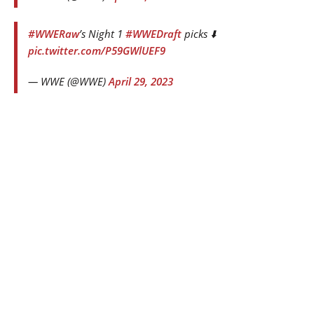
#WWERaw
’s Night 1
#WWEDraft
picks ⬇️
pic.twitter.com/P59GWlUEF9
— WWE (@WWE)
April 29, 2023