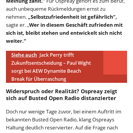
Meinung zählt.“
Für Ospreay gehört es zum Beruf,
auch unbequeme Rückmeldungen ernst zu
nehmen.
„Selbstzufriedenheit ist gefährlich“,
sagte er. „
Wer in diesem Geschäft zufrieden mit
sich ist, bleibt stehen und entwickelt sich nicht
weiter.“
Siehe auch
Jack Perry trifft
Zukunftsentscheidung – Paul Wight
sorgt bei AEW Dynamite Beach
Break für Überraschung
Widerspruch oder Realität? Ospreay zeigt
sich auf Busted Open Radio distanzierter
Doch nur wenige Tage zuvor, bei einem Auftritt im
bekannten Busted Open Radio, klang Ospreays
Haltung deutlich reservierter. Auf die Frage nach