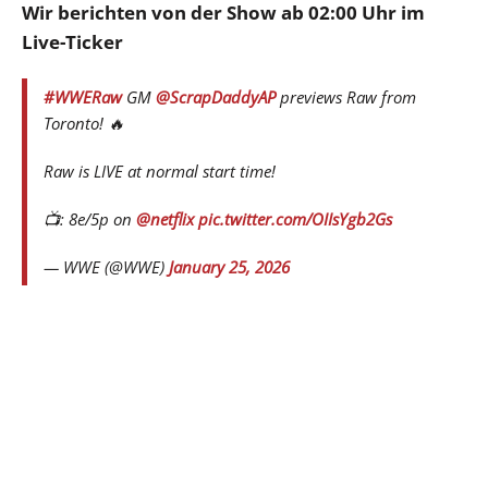
Wir berichten von der Show ab 02:00 Uhr im
Live-Ticker
#WWERaw
GM
@ScrapDaddyAP
previews Raw from
Toronto! 🔥
Raw is LIVE at normal start time!
📺: 8e/5p on
@netflix
pic.twitter.com/OIIsYgb2Gs
— WWE (@WWE)
January 25, 2026