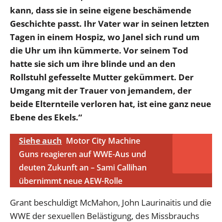
kann, dass sie in seine eigene beschämende
Geschichte passt. Ihr Vater war in seinen letzten
Tagen in einem Hospiz, wo Janel sich rund um
die Uhr um ihn kümmerte. Vor seinem Tod
hatte sie sich um ihre blinde und an den
Rollstuhl gefesselte Mutter gekümmert. Der
Umgang mit der Trauer von jemandem, der
beide Elternteile verloren hat, ist eine ganz neue
Ebene des Ekels.“
Siehe auch
Motor City Machine
Guns reagieren auf WWE-Aus und
deuten Zukunft an – Sami Callihan
übernimmt neue AEW-Rolle
Grant beschuldigt McMahon, John Laurinaitis und die
WWE der sexuellen Belästigung, des Missbrauchs