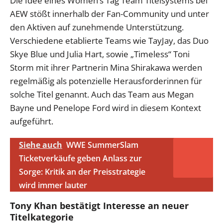
Die Idee eines Women’s Tag Team Titelsystems bei
AEW stößt innerhalb der Fan-Community und unter
den Aktiven auf zunehmende Unterstützung.
Verschiedene etablierte Teams wie TayJay, das Duo
Skye Blue und Julia Hart, sowie „Timeless“ Toni
Storm mit ihrer Partnerin Mina Shirakawa werden
regelmäßig als potenzielle Herausforderinnen für
solche Titel genannt. Auch das Team aus Megan
Bayne und Penelope Ford wird in diesem Kontext
aufgeführt.
Siehe auch
WWE SummerSlam
Ticketverkäufe geben Anlass zur
Sorge: Kritik an der Preisstrategie
wird immer lauter
Tony Khan bestätigt Interesse an neuer
Titelkategorie