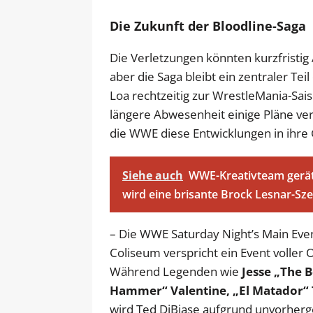
Die Zukunft der Bloodline-Saga
Die Verletzungen könnten kurzfristig
aber die Saga bleibt ein zentraler 
Loa rechtzeitig zur WrestleMania-Sa
längere Abwesenheit einige Pläne ve
die WWE diese Entwicklungen in ihre 
Siehe auch
WWE-Kreativteam gerät
wird eine brisante Brock Lesnar-Sz
– Die WWE Saturday Night’s Main Ev
Coliseum verspricht ein Event voller 
Während Legenden wie
Jesse „The 
Hammer“ Valentine, „El Matador“ 
wird Ted DiBiase aufgrund unvorher