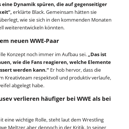
s eine Dynamik spüren, die auf gegenseitiger
eit“,
erklärte Black. Gemeinsam hätten sie
überlegt, wie sie sich in den kommenden Monaten
ll weiterentwickeln könnten.
r dem neuen WWE-Paar
uelle Konzept noch immer im Aufbau sei.
„Das ist
auen, wie die Fans reagieren, welche Elemente
ssert werden kann.“
Er hob hervor, dass die
 Kreativteam respektvoll und produktiv verlaufe,
eifel abgelegt habe.
usev verlieren häufiger bei WWE als bei
it eine wichtige Rolle, steht laut dem Wrestling
 Meltzer aber dennoch in der Kritik. In seiner