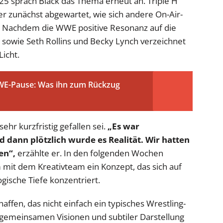
25 sprach Black das Thema erneut an. Triple H
er zunächst abgewartet, wie sich andere On-Air-
. Nachdem die WWE positive Resonanz auf die
 sowie Seth Rollins und Becky Lynch verzeichnet
Licht.
WE-Pause: Was ihn zum Rückzug
ehr kurzfristig gefallen sei.
„Es war
d dann plötzlich wurde es Realität. Wir hatten
en“,
erzählte er. In den folgenden Wochen
mit dem Kreativteam ein Konzept, das sich auf
gische Tiefe konzentriert.
affen, das nicht einfach ein typisches Wrestling-
, gemeinsamen Visionen und subtiler Darstellung