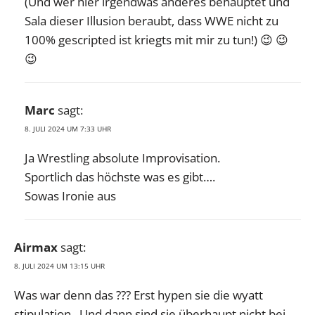
(Und wer hier irgendwas anderes behauptet und
Sala dieser Illusion beraubt, dass WWE nicht zu
100% gescripted ist kriegts mit mir zu tun!) 😉 😉
😉
Marc
sagt:
8. JULI 2024 UM 7:33 UHR
Ja Wrestling absolute Improvisation.
Sportlich das höchste was es gibt….
Sowas Ironie aus
Airmax
sagt:
8. JULI 2024 UM 13:15 UHR
Was war denn das ??? Erst hypen sie die wyatt
stipulation . Und dann sind sie überhaupt nicht bei