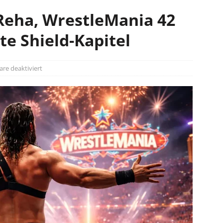
 Reha, WrestleMania 42
te Shield-Kapitel
e deaktiviert