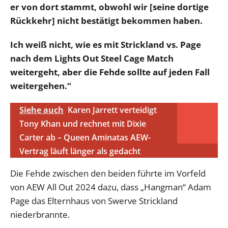
er von dort stammt, obwohl wir [seine dortige
Rückkehr] nicht bestätigt bekommen haben.
Ich weiß nicht, wie es mit Strickland vs. Page
nach dem Lights Out Steel Cage Match
weitergeht, aber die Fehde sollte auf jeden Fall
weitergehen.“
Siehe auch
Karen Jarrett verteidigt
Tony Khan und rechnet mit Dixie
Carter ab – Queen Aminatas AEW-
Vertrag läuft länger als gedacht
Die Fehde zwischen den beiden führte im Vorfeld
von AEW All Out 2024 dazu, dass „Hangman“ Adam
Page das Elternhaus von Swerve Strickland
niederbrannte.