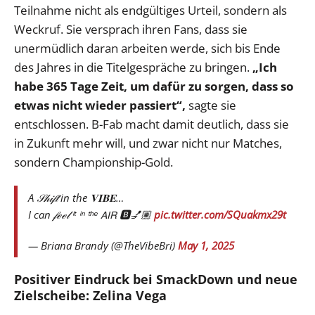
Teilnahme nicht als endgültiges Urteil, sondern als
Weckruf. Sie versprach ihren Fans, dass sie
unermüdlich daran arbeiten werde, sich bis Ende
des Jahres in die Titelgespräche zu bringen.
„Ich
habe 365 Tage Zeit, um dafür zu sorgen, dass so
etwas nicht wieder passiert“,
sagte sie
entschlossen. B-Fab macht damit deutlich, dass sie
in Zukunft mehr will, und zwar nicht nur Matches,
sondern Championship-Gold.
A 𝒮𝒽𝒾𝒻𝓉 in the 𝐕𝐈𝐁𝐄…
I can 𝒻ℯℯ𝓁 ⁱᵗ ⁱⁿ ᵗʰᵉ 𝖠𝖨𝖱 🅱️💅🏽
pic.twitter.com/SQuakmx29t
— Briana Brandy (@TheVibeBri)
May 1, 2025
Positiver Eindruck bei SmackDown und neue
Zielscheibe: Zelina Vega