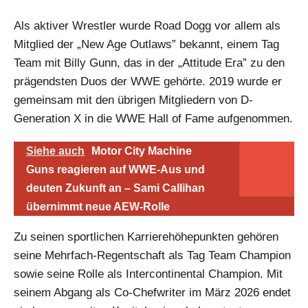
Als aktiver Wrestler wurde Road Dogg vor allem als
Mitglied der „New Age Outlaws” bekannt, einem Tag
Team mit Billy Gunn, das in der „Attitude Era” zu den
prägendsten Duos der WWE gehörte. 2019 wurde er
gemeinsam mit den übrigen Mitgliedern von D-
Generation X in die WWE Hall of Fame aufgenommen.
Siehe auch
Motor City Machine
Guns reagieren auf WWE-Aus und
deuten Zukunft an – Sami Callihan
übernimmt neue AEW-Rolle
Zu seinen sportlichen Karrierehöhepunkten gehören
seine Mehrfach-Regentschaft als Tag Team Champion
sowie seine Rolle als Intercontinental Champion. Mit
seinem Abgang als Co-Chefwriter im März 2026 endet