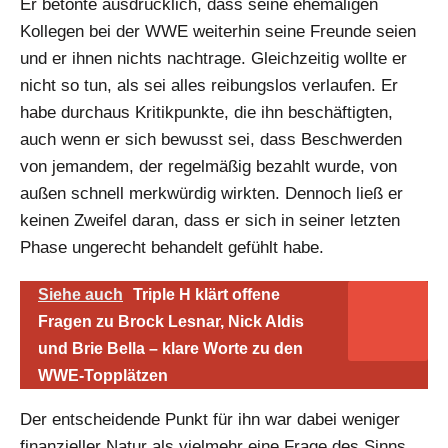
Er betonte ausdrücklich, dass seine ehemaligen
Kollegen bei der WWE weiterhin seine Freunde seien
und er ihnen nichts nachtrage. Gleichzeitig wollte er
nicht so tun, als sei alles reibungslos verlaufen. Er
habe durchaus Kritikpunkte, die ihn beschäftigten,
auch wenn er sich bewusst sei, dass Beschwerden
von jemandem, der regelmäßig bezahlt wurde, von
außen schnell merkwürdig wirkten. Dennoch ließ er
keinen Zweifel daran, dass er sich in seiner letzten
Phase ungerecht behandelt gefühlt habe.
Siehe auch
Triple H klärt offene
Fragen zu Brock Lesnar, Nick Aldis
und Brie Bella – klare Worte zu den
WWE-Topplätzen
Der entscheidende Punkt für ihn war dabei weniger
finanzieller Natur als vielmehr eine Frage des Sinns.