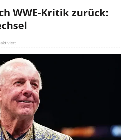
ach WWE-Kritik zurück:
echsel
ktiviert