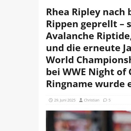
Rhea Ripley nach 
Rippen geprellt – 
Avalanche Riptide
und die erneute J
World Championshi
bei WWE Night of 
Ringname wurde e
29. Juni 2025
Christian
5