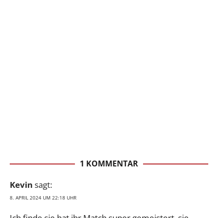
1 KOMMENTAR
Kevin
sagt:
8. APRIL 2024 UM 22:18 UHR
Ich finde sie hat ihr Match super gemeistert, sie