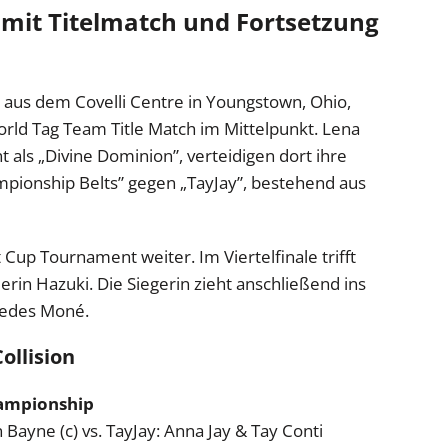
 mit Titelmatch und Fortsetzung
aus dem Covelli Centre in Youngstown, Ohio,
ld Tag Team Title Match im Mittelpunkt. Lena
als „Divine Dominion”, verteidigen dort ihre
onship Belts” gegen „TayJay”, bestehend aus
p Tournament weiter. Im Viertelfinale trifft
in Hazuki. Die Siegerin zieht anschließend ins
rcedes Moné.
ollision
ampionship
Bayne (c) vs. TayJay: Anna Jay & Tay Conti