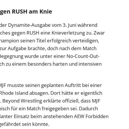
gegen RUSH am Knie
in der Dynamite-Ausgabe vom 3. Juni während
hes gegen RUSH eine Knieverletzung zu. Zwar
mpion seinen Titel erfolgreich verteidigen,
zur Aufgabe brachte, doch nach dem Match
e Begegnung wurde unter einer No-Count-Out-
ich zu einem besonders harten und intensiven
MJF musste seinen geplanten Auftritt bei einer
Rhode Island absagen. Dort hätte er eigentlich
Beyond Wrestling erklärte offiziell, dass MJF
nisch für ein Match freigegeben sei. Dadurch
planter Einsatz beim anstehenden AEW Forbidden
gefährdet sein könnte.