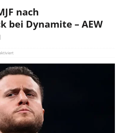
MJF nach
ck bei Dynamite – AEW
u
tiviert